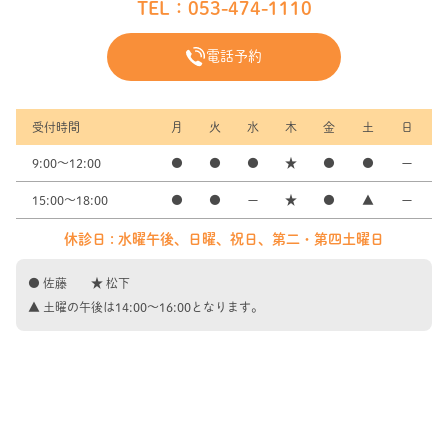
TEL：
053-474-1110
電話予約
受付時間
月
火
水
木
金
土
日
9:00～12:00
●
●
●
★
●
●
ー
15:00～18:00
●
●
ー
★
●
▲
ー
休診日 : 水曜午後、日曜、祝日、第二・第四土曜日
● 佐藤 ★ 松下
▲ 土曜の午後は14:00〜16:00となります。