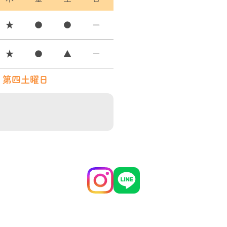
★
●
●
ー
★
●
▲
ー
・第四土曜日