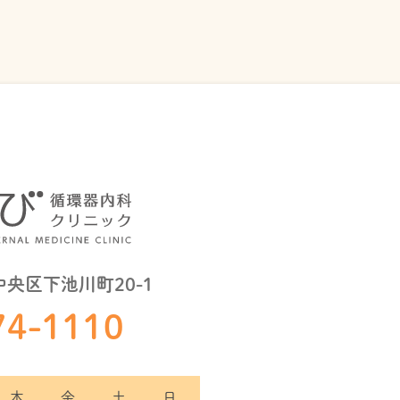
中央区下池川町20-1
74-1110
木
金
土
日