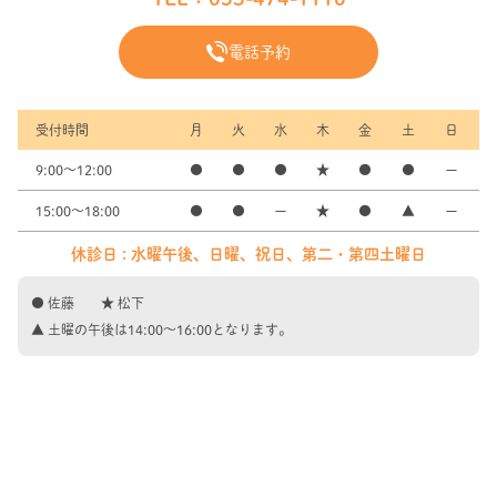
電話予約
受付時間
月
火
水
木
金
土
日
9:00～12:00
●
●
●
★
●
●
ー
15:00～18:00
●
●
ー
★
●
▲
ー
休診日 : 水曜午後、日曜、祝日、第二・第四土曜日
● 佐藤 ★ 松下
▲ 土曜の午後は14:00〜16:00となります。