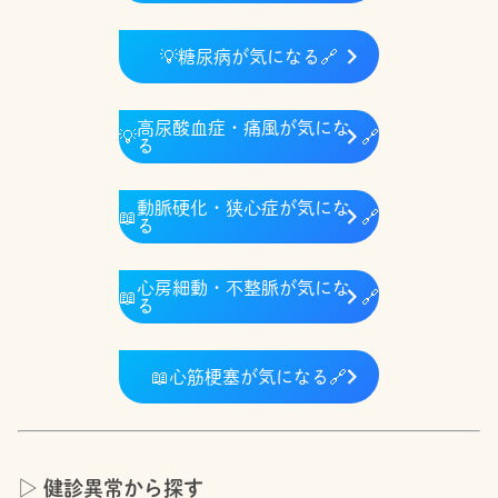
💡
糖尿病が気になる
🔗
高尿酸血症・痛風が気にな
💡
🔗
る
動脈硬化・狭心症が気にな
📖
🔗
る
心房細動・不整脈が気にな
📖
🔗
る
📖
心筋梗塞が気になる
🔗
▷ 健診異常から探す