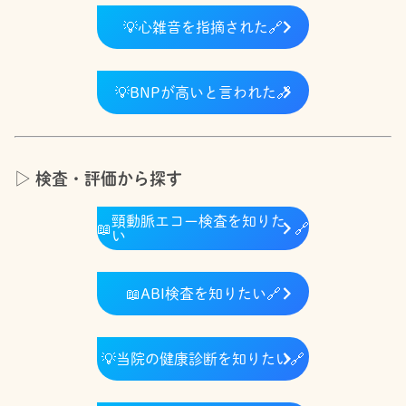
💡
心雑音を指摘された
🔗
💡
BNPが高いと言われた
🔗
▷ 検査・評価から探す
頸動脈エコー検査を知りた
📖
🔗
い
📖
ABI検査を知りたい
🔗
💡
当院の健康診断を知りたい
🔗