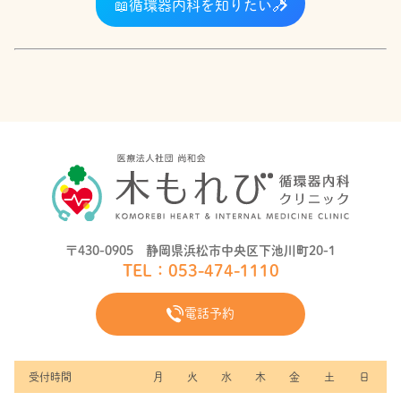
📖
循環器内科を知りたい
🔗
〒430-0905 静岡県浜松市中央区下池川町20-1
TEL：
053-474-1110
電話予約
受付時間
月
火
水
木
金
土
日