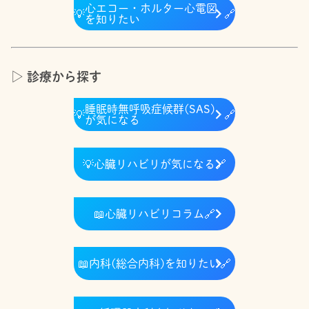
心エコー・ホルター心電図
💡
🔗
を知りたい
▷ 診療から探す
睡眠時無呼吸症候群(SAS)
💡
🔗
が気になる
💡
心臓リハビリが気になる
🔗
📖
心臓リハビリコラム
🔗
📖
内科(総合内科)を知りたい
🔗